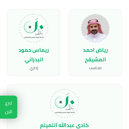
رياض احمد
ريماس حمود
المشيقح
البدراني
محاسب
إداري
تبرع
الان
كادي عبدالله اللميلم