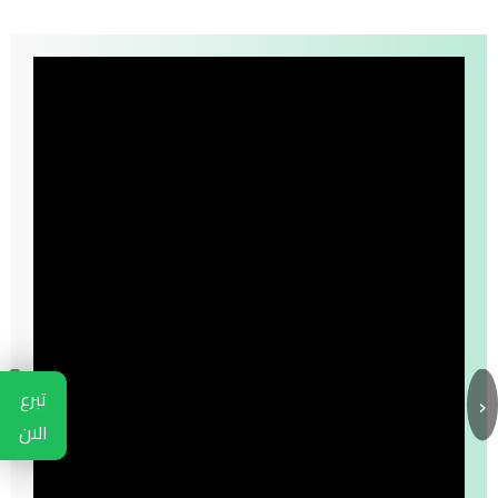
›
‹
تبرع
الان