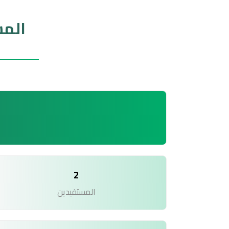
المس
2
المستفيدين