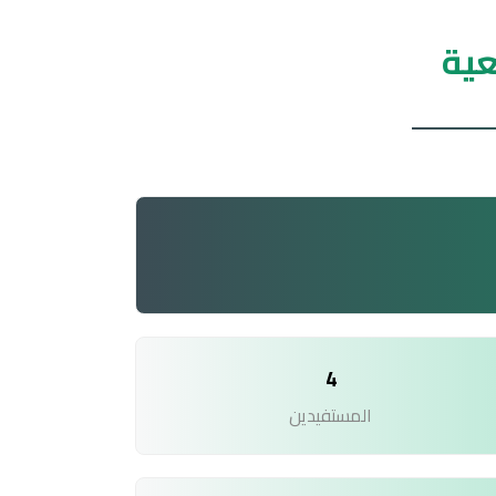
عية
4
المستفيدين