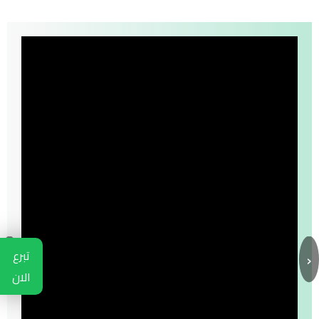
›
‹
تبرع
الان