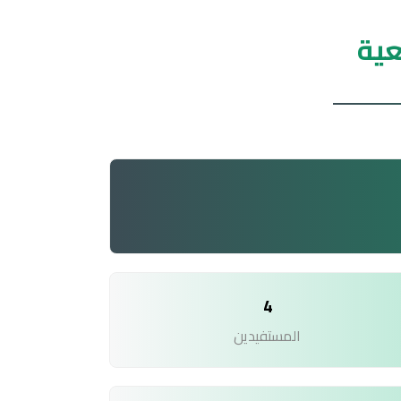
عية
4
المستفيدين