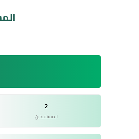
المس
2
المستفيدين