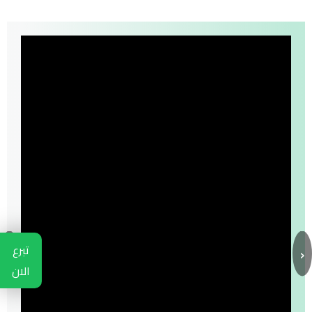
›
‹
تبرع
الان