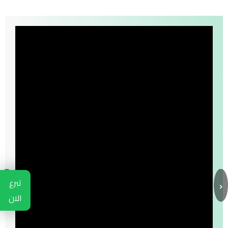
›
‹
تبرع
الان