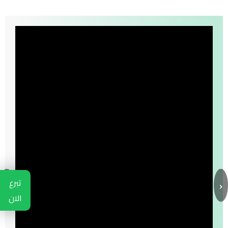
›
‹
تبرع
الان